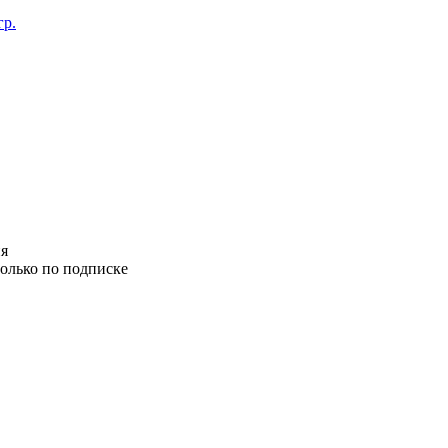
гр.
ия
олько по подписке